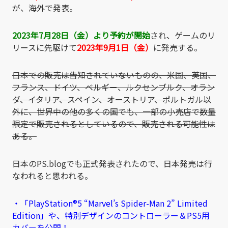
が、海外で発表。
2023年7月28日（金）より予約が開始
され、ゲームのリ
リースに先駆けて
2023年9月1日（金）
に発売する。
日本での販売は告知されていないものの、米国、英国、
フランス、ドイツ、ベルギー、ルクセンブルク、オラン
ダ、イタリア、スペイン、オーストリア、ポルトガル以
外に、世界中の他の多くの国でも、一部の小売店で数量
限定で販売されるとしているので、販売される可能性は
ある。
日本のPS.blogでも正式発表されたので、日本発売は行
なわれると思われる。
・「PlayStation®5 “Marvel’s Spider-Man 2” Limited
Edition」や、特別デザインのコントローラー＆PS5用
カバーを公開！