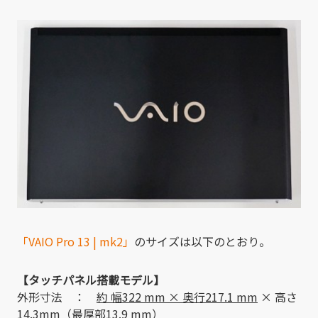
「VAIO Pro 13 | mk2」
のサイズは以下のとおり。
【タッチパネル搭載モデル】
外形寸法 ：
約 幅322 mm × 奥行217.1 mm
× 高さ
14.3mm（最厚部13.9 mm）