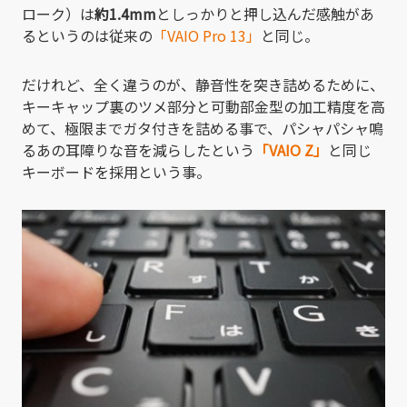
ローク）は
約1.4mm
としっかりと押し込んだ感触があ
るというのは従来の
「VAIO Pro 13」
と同じ。
だけれど、全く違うのが、静音性を突き詰めるために、
キーキャップ裏のツメ部分と可動部金型の加工精度を高
めて、極限までガタ付きを詰める事で、パシャパシャ鳴
るあの耳障りな音を減らしたという
「VAIO Z」
と同じ
キーボードを採用という事。