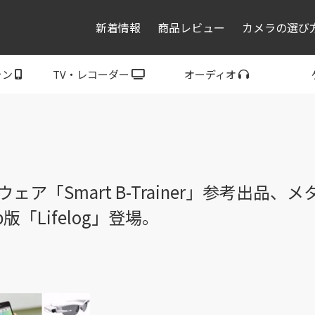
新着情報
商品レビュー
カメラの選び
ォン
TV・レコーダー
オーディオ
レコーダー・プレーヤ
トフォン
ブラビア
ウォークマン
ヘッドホン
スピーカー
P
ー
ア「Smart B-Trainer」参考出品、
eb版「Lifelog」登場。