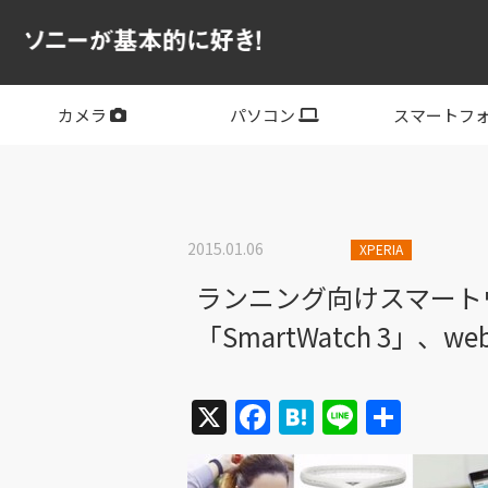
カメラ
パソコン
スマートフ
フルサイズ
APS-C
フルサイズレンズ
APS-Cレンズ
デジタル一眼カメラα
サイバーショット
ビデオカメラ
VLOGCAM
レンズ
VAIO
PC他
その他スマー
XPERIA
2015.01.06
XPERIA
ランニング向けスマートウェ
「SmartWatch 3」、w
X
Facebook
Hatena
Line
共
有