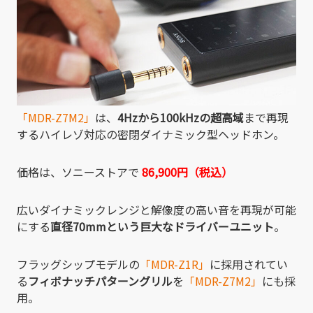
「MDR-Z7M2」
は、
4Hzから100kHzの超高域
まで再現
するハイレゾ対応の密閉ダイナミック型ヘッドホン。
価格は、ソニーストアで
86,900円（税込）
広いダイナミックレンジと解像度の高い音を再現が可能
にする
直径70mmという巨大なドライバーユニット
。
フラッグシップモデルの
「MDR-Z1R」
に採用されてい
る
フィボナッチパターングリル
を
「MDR-Z7M2」
にも採
用。