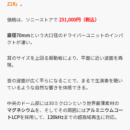
Z1R」
。
価格は、ソニーストアで
231,000円（税込）
直径70mm
という大口径のドライバーユニットのインパ
クトが凄い。
耳のサイズを上回る振動板により、平面に近い波面を再
現。
音の波面が広く平らになることで、まるで生演奏を聴い
ているような自然な響きを体感できる。
中央のドーム部には30ミクロンという世界最薄素材の
マグネシウム
を、そしてその周囲には
アルミニウムコー
トLCP
を採用して、
120kHz
までの超高域再生に対応。