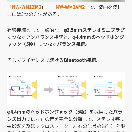
「
NW-WM1ZM2
」、「
NW-WM1AM2
」で、楽曲を楽し
むには3つの方法がある。
有線接続として一般的な、
φ3.5mmステレオミニプラグ
につなぐアンバランス接続と、
φ4.4mmのヘッドホンジ
ャック（5極）
につなぐ
バランス接続。
そしてワイヤレスで聴ける
Bluetooth接続
。
φ4.4mmのヘッドホンジャック（5極）
を採用した
バラ
ンス出力
では左右の音を完全に分離して、ステレオ感に
悪影響を及ぼすクロストーク（左右の信号の混信）を限