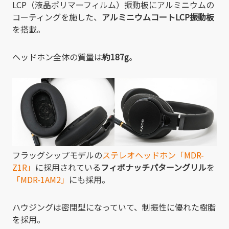
LCP（液晶ポリマーフィルム）振動板にアルミニウムの
コーティングを施した、
アルミニウムコートLCP振動板
を搭載。
ヘッドホン全体の質量は
約187g
。
フラッグシップモデルの
ステレオヘッドホン「MDR-
Z1R」
に採用されている
フィボナッチパターングリル
を
「MDR-1AM2」
にも採用。
ハウジングは密閉型になっていて、制振性に優れた樹脂
を採用。