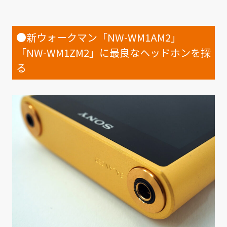
●新ウォークマン「NW-WM1AM2」
「NW-WM1ZM2」に最良なヘッドホンを探
る