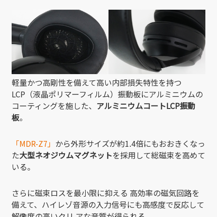
軽量かつ高剛性を備えて高い内部損失特性を持つ
LCP（液晶ポリマーフィルム）振動板にアルミニウムの
コーティングを施した、
アルミニウムコートLCP振動
板
。
「MDR-Z7」
から外形サイズが約1.4倍にもおおきくなっ
た
大型ネオジウムマグネット
を採用して総磁束を高めて
いる。
さらに磁束ロスを最小限に抑える 高効率の磁気回路を
備えて、ハイレゾ音源の入力信号にも高感度で反応して
解像度の高いクリ アな音質が得られる。