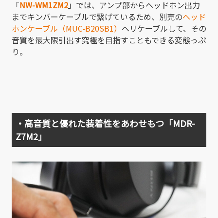
「
NW-WM1ZM2
」では、アンプ部からヘッドホン出力
までキンバーケーブルで繋げているため、別売の
ヘッド
ホンケーブル（MUC-B20SB1）
へリケーブルして、その
音質を最大限引出す究極を目指すこともできる変態っぷ
り。
・高音質と優れた装着性をあわせもつ「MDR-
Z7M2」