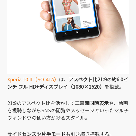
Xperia 10 II（SO-41A）
は、
アスペクト比21:9
の
約6.0イ
ンチ
フル HD+ディスプレイ（1080×2520）
を搭載。
21:9のアスペクト比を活かして
二画面同時表示
や、動画
を視聴しながらSNSの閲覧やメッセージといったマルチ
ウィンドウの使い方が捗るスタイル。
サイドセンス
や
片手モード
も引き続き搭載する。