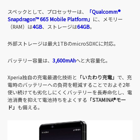
スペックとして、プロセッサーは、
「Qualcomm®
Snapdragon™ 665 Mobile Platform」
に、メモリー
（RAM）は
4GB
、ストレージは
64GB
。
外部ストレージは最大1TBのmicroSDXCに対応。
バッテリー容量は、
3,600mAh
へと大容量化。
Xperia独自の充電最適化技術と
「いたわり充電」
で、充
電時のバッテリーへの負荷を軽減することでおよそ2年
使い続けても劣化しにくくバッテリーを長寿命化し、電
池消費を抑えて電池持ちをよくする
「STAMINA®モー
ド」
も備える。