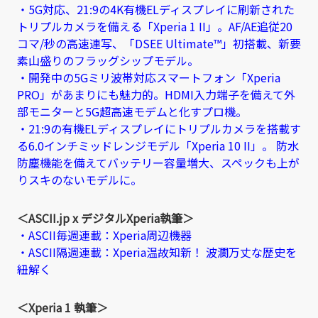
・5G対応、21:9の4K有機ELディスプレイに刷新された
トリプルカメラを備える「Xperia 1 II」。AF/AE追従20
コマ/秒の高速連写、「DSEE Ultimate™」初搭載、新要
素山盛りのフラッグシップモデル。
・開発中の5Gミリ波帯対応スマートフォン「Xperia
PRO」があまりにも魅力的。HDMI入力端子を備えて外
部モニターと5G超高速モデムと化すプロ機。
・21:9の有機ELディスプレイにトリプルカメラを搭載す
る6.0インチミッドレンジモデル「Xperia 10 II」。 防水
防塵機能を備えてバッテリー容量増大、スペックも上が
りスキのないモデルに。
＜ASCII.jp x デジタルXperia執筆＞
・ASCII毎週連載：Xperia周辺機器
・ASCII隔週連載：Xperia温故知新！ 波瀾万丈な歴史を
紐解く
＜Xperia 1 執筆＞