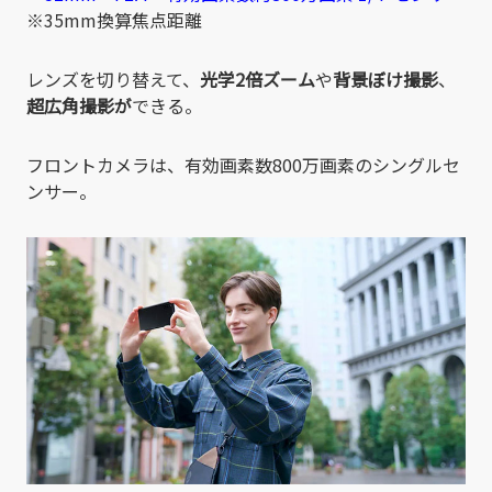
※35mm換算焦点距離
レンズを切り替えて、
光学2倍ズーム
や
背景ぼけ撮影
、
超広角撮影が
できる。
フロントカメラは、有効画素数800万画素のシングルセ
ンサー。