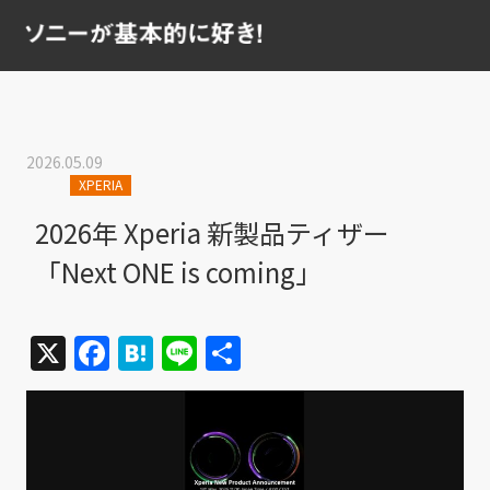
2026.05.09
XPERIA
2026年 Xperia 新製品ティザー
「Next ONE is coming」
X
Facebook
Hatena
Line
共
有