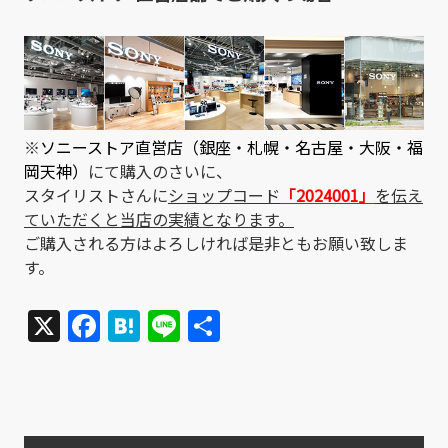
※
ソニーストア直営店（銀座・札幌・名古屋・大阪・福
岡天神）
にて購入のさいに、
スタイリストさんに
ショップコード
「2024001」
を伝え
ていただくと当店の実績となります。
ご購入される方はよろしければ是非ともお願い致しま
す。
X
Facebook
Hatena
Line
共
有