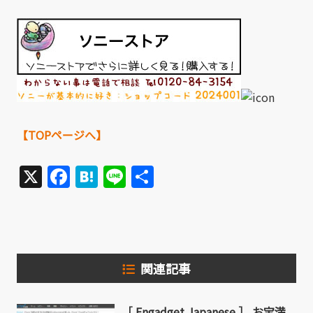
【TOPページへ】
X
Facebook
Hatena
Line
共
有
関連記事
［ Engadget Japanese ］ お宝満