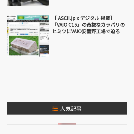
［ ASCII.jp x デジタル 掲載］
「VAIO C15」の奇抜なカラバリの
ヒミツにVAIO安曇野工場で迫る
人気記事