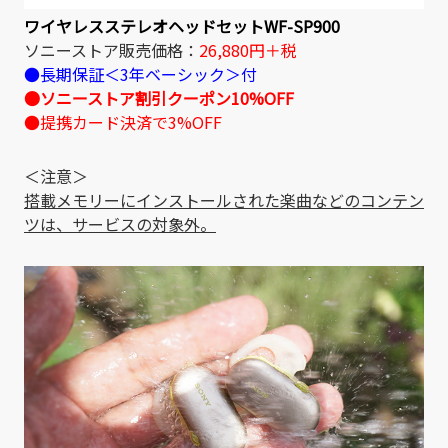
ワイヤレスステレオヘッドセットWF-SP900
ソニーストア販売価格：
26,880円＋税
●長期保証＜3年ベーシック＞付
●ソニーストア割引クーポン10%OFF
●提携カード決済で3%OFF
＜注意＞
搭載メモリーにインストールされた楽曲などのコンテン
ツは、サービスの対象外。