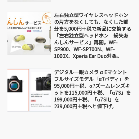
左右独立型ワイヤレスヘッドホン
の片方をなくしても、なくした部
分を5,000円＋税で新品に交換する
「左右独立型ヘッドホン 紛失あ
んしんサービス」再開。WF-
SP900、WF-SP700N、WF-
1000X、Xperia Ear Duo対象。
デジタル一眼カメラ α Eマウント
フルサイズモデル「α7ボディ」を
95,000円＋税、α7ズームレンズキ
ットを115,000円＋税、「α7S」を
199,000円＋税、「α7SII」を
239,000円＋税へと値下げ。