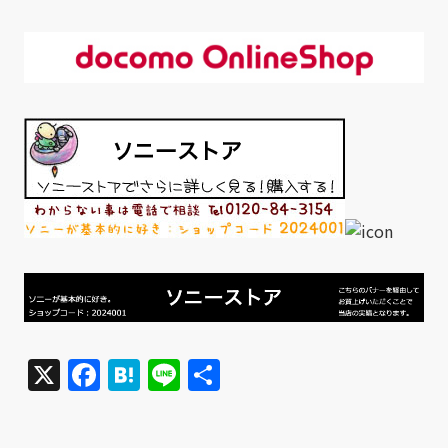
X
Facebook
Hatena
Line
共
有