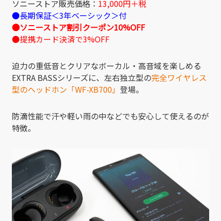
ソニーストア販売価格：
13,000円＋税
●長期保証＜3年ベーシック＞付
●ソニーストア割引クーポン10%OFF
●提携カード決済で3%OFF
迫力の重低音とクリアなボーカル・高音域を楽しめる
EXTRA BASSシリーズに、左右独立型の
完全ワイヤレス
型のヘッドホン「WF-XB700」
登場。
防滴性能で汗や軽い雨の中などでも安心して使えるのが
特徴。