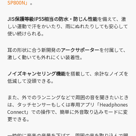
SP800N」
。
JIS保護等級IP55相当の防水・防じん性能
を備えて、激
しい運動で汗をかいたり、雨にぬれたりしても安心して
使い続けられる。
耳の形状に合う新開発の
アークサポーター
を付属して、
激しく動いても外れにくい装着性。
ノイズキャンセリング機能
を搭載して、余計なノイズを
低減して没頭できる。
また、外でのランニングなどで周囲の音を聞きたいとき
は、タッチセンサーもしくは専用アプリ「Headphones
Connect」での操作で、簡単に外音取り込みモードに変
更できる。
一時的に音楽の音量を下げて、周囲の音を取り込んで聞