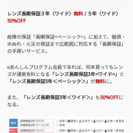
レンズ長期保証３年〈ワイド〉
無料
/
５年〈ワイド〉
50%OFF
故障の保証「長期保証<ベーシック>」に加えて、破損・
水ぬれ・火災の保証まで広範囲に対応する「長期保証」
の手厚いサービス。
αあんしんプログラム会員であれば、何本買ってもレン
ズが通常有料となる
「レンズ長期保証3年<ワイド>」
と
「レンズ長期保証
5
年＜ベーシック＞」
が
無料
に。
また、
「レンズ長期保証
5
年＜ワイド＞」
も
50%OFF
に
なる。