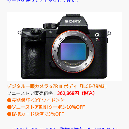
デジタル一眼カメラ α
7R
Ⅲ ボディ「ILCE-7RM3」
ソニーストア販売価格：
362,868円（税込）
●長期保証＜3年ワイド＞付
●ソニーストア割引クーポン10%OFF
●提携カード決済で3%OFF