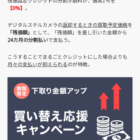
残価設定クレジットの分割手数料が、通常1％を
【0%】
。
デジタルスチルカメラの
返却するときの買取予定価格
を
「残価額」
として、「残価額」を差し引いた金額から
24カ月の分割払い
で支払う。
こうすることでまるごとクレジットにした場合よりも
月々の支払いが抑えられる
のが特徴。