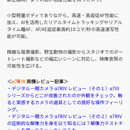
小型軽量ボディでありながら、高速・高追従AF性能に
加え、AIを活用したリアルタイムトラッキングやリアル
タイム瞳AF、AF/AE追従最高約10コマ/秒の高速連写性
能が可能。
精緻な風景撮影、野生動物の撮影からスタジオでのポー
トレート撮影などの幅広いシーンに対応し、映像表現の
可能性を広げる。
＜
α7
R
IV
実機レビュー記事＞
・デジタル一眼カメラ α7RIV レビュー（その１）α7III
シリーズからどこが改善されたのか外観をチェック。触
ると実感するカメラの道具としての良好な操作フィーリ
ング。
・デジタル一眼カメラ α7RIV レビュー（その２）α7RIV
の圧倒的な解像力を身を以て知るには？解像力テストチ
ャートを使ってチェックしてみた。