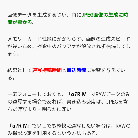
画像データを生成するさい、特に
JPEG画像の生成に時
間が掛かる
。
メモリーカード性能にかかわらず、画像の生成スピード
が遅いため、撮影中のバッファが解放されず枯渇してし
まう。
結果として
連写持続時間
と
書込時間
に影響を与えてい
る。
一応フォローしておくと、「
α7R IV
」でRAWデータのみ
の連写する場合であれば、書き込み速度は、JPEGを含
んだ連写よりも明らかに速い。
「
α7R IV
」で少しでも軽快に連写したい場合は、RAWの
み撮影設定を利用するという方法もある。