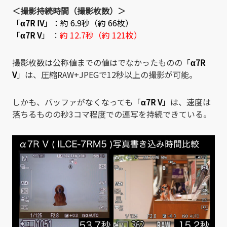
＜撮影持続時間（撮影枚数）＞
「
α7R IV
」：約 6.9秒（約 66枚）
「
α7R V
」
：
約 12.7秒（約 121枚）
撮影枚数は公称値までの値はでなかったものの「
α7R
V
」は、圧縮RAW+JPEGで12秒以上の撮影が可能。
しかも、バッファがなくなっても
「
α7R V
」
は、速度は
落ちるものの秒3コマ程度での連写を持続できている。