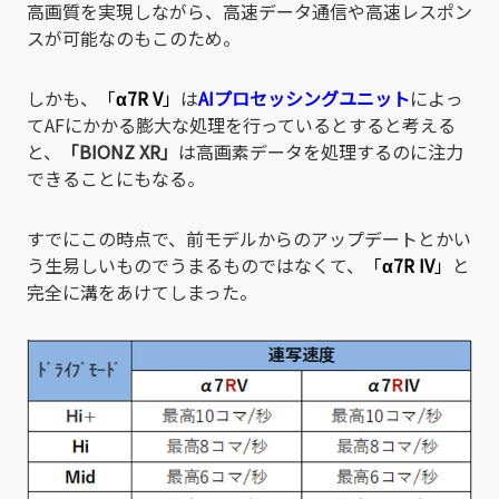
高画質を実現しながら、高速データ通信や高速レスポン
スが可能なのもこのため。
しかも、
「
α7R V
」
は
AIプロセッシングユニット
によっ
てAFにかかる膨大な処理を行っているとすると考える
と、
「BIONZ XR」
は高画素データを処理するのに注力
できることにもなる。
すでにこの時点で、前モデルからのアップデートとかい
う生易しいものでうまるものではなくて、
「
α7R IV
」
と
完全に溝をあけてしまった。