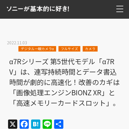
2022.11.03
デジタル一眼カメラα
フルサイズ
カメラ
α7Rシリーズ 第5世代モデル「α7R
V」は、連写持続時間とデータ書込
時間が劇的に高速化！改善のカギは
「画像処理エンジンBIONZ XR」と
「高速メモリーカードスロット」。
X
Facebook
Hatena
Line
共