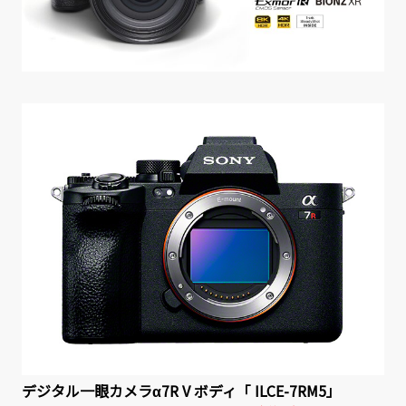
デジタル一眼カメラα7R V ボディ「 ILCE-7RM5」