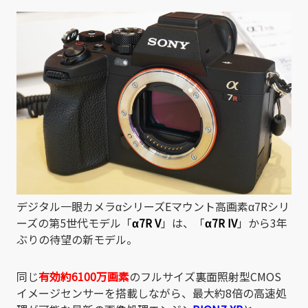
有
デジタル一眼カメラαシリーズEマウント高画素α7Rシリ
ーズの第5世代モデル「
α7R V
」は、「
α7R IV
」から3年
ぶりの待望の新モデル。
同じ
有効約6100万画素
のフルサイズ裏面照射型CMOS
イメージセンサーを搭載しながら、最大約8倍の高速処