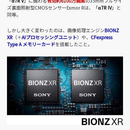
「
α7R V
」
に備わる
有効約6100万画素
の35mmフルサイ
ズ裏面照射型CMOSセンサーExmor Rは、
「
α7R IV
」
と
同等。
しかし大きく変わったのは、画像処理エンジン
BIONZ
XR
（＋
AIプロセッシングユニット
）や、
CFexpress
Type A
メモリーカード
を搭載したこと。