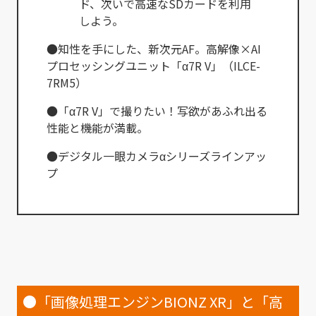
ド、次いで高速なSDカードを利用
しよう。
●知性を手にした、新次元AF。高解像×AI
プロセッシングユニット「α7R V」（ILCE-
7RM5）
●「α7R V」で撮りたい！写欲があふれ出る
性能と機能が満載。
●デジタル一眼カメラαシリーズラインアッ
プ
●「画像処理エンジンBIONZ XR」と「高