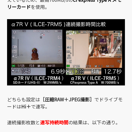
リーカード
を使用。
どちらも設定は
［圧縮RAW＋JPEG撮影］
でドライブモ
ードは
Hi＋
で連写。
連続撮影枚数と
連写持続時間
の
結果は、以下の通り。