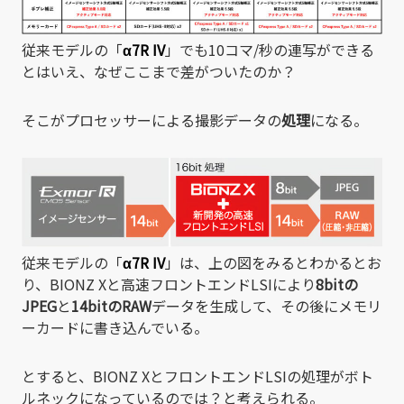
従来モデルの「
α7R IV
」でも10コマ/秒の連写ができる
とはいえ、なぜここまで差がついたのか？
そこがプロセッサーによる撮影データの
処理
になる。
従来モデルの「
α7R IV
」は、上の図をみるとわかるとお
り、BIONZ Xと高速フロントエンドLSIにより
8bitの
JPEG
と
14bitのRAW
データを生成して、その後にメモリ
ーカードに書き込んでいる。
とすると、BIONZ XとフロントエンドLSIの処理がボト
ルネックになっているのでは？と考えられる。