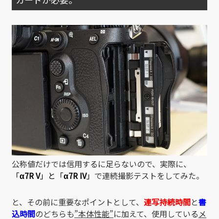
公称値だけでは信用するに足らないので、実際に、
「
α7R V
」と「
α7R IV
」
で連続撮影テストをしてみた。
と、その前に重要なポイントとして、
連写持続時間
と
書
込時間
のどちらも
”本体性能”
に加えて、使用している
メ