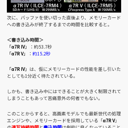
次に、バッファを使い切った直後より、メモリーカード
への書き込みが終了するまでの時間を比較すると。
＜書き込み時間＞
「
α7R IV
」
：約53.7秒
「
α7R V
」
：
約15.2秒
「
α7R IV
」
は、仮にメモリーカードの性能を差し引いた
としても1分近く待たされている。
しかも、書き込み中にはできることが大きく制限されて
しまうこともあって苦痛意外の何者でもない。
このことからすると、高画素モデルでも最新世代の処理
エンジンや、メモリーカードを採用している「
α7R V
」
の
連写持続時間
と
書込時間
は劇的に良くなっていること