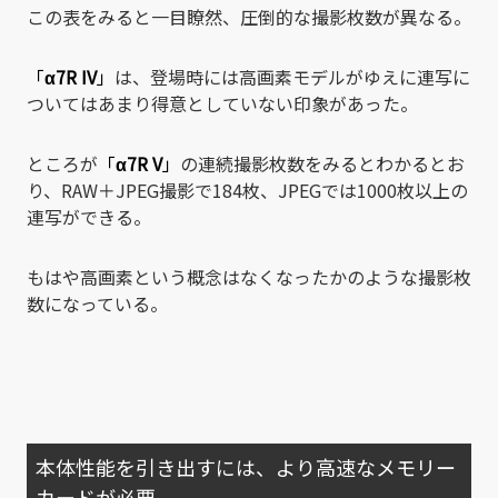
この表をみると一目瞭然、圧倒的な撮影枚数が異なる。
「
α7R IV
」
は、登場時には高画素モデルがゆえに連写に
ついてはあまり得意としていない印象があった。
ところが
「
α7R V
」
の連続撮影枚数をみるとわかるとお
り、RAW＋JPEG撮影で184枚、JPEGでは1000枚以上の
連写ができる。
もはや高画素という概念はなくなったかのような撮影枚
数になっている。
本体性能を引き出すには、より高速なメモリー
カードが必要。