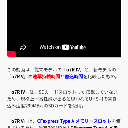
この動画は、従来モデルの「
α7R IV
」と、新モデルの
「
α7R V
」の
連写持続時間
と
書込時間
を比較したもの。
「
α7R IV
」は、SDカードスロットしか搭載していない
ため、規格上一番性能が出ると思われるUHS-IIの書き
込み速度299MB/sのSDカードを使用。
「
α7R V
」は、
CFexpress Type A
メモリースロット
を備
えているため、最高700MB/sの
CFexpress Type A
メモ