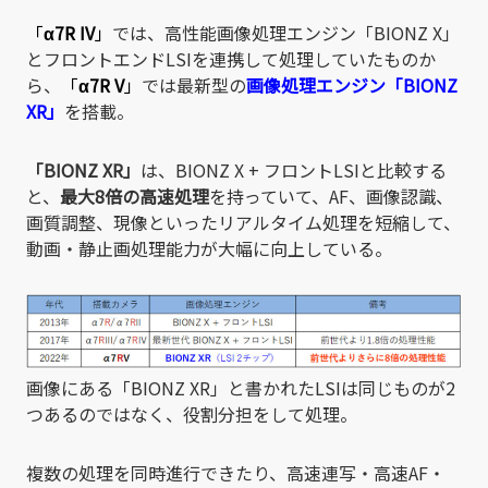
「
α7R IV
」
では、高性能画像処理エンジン「BIONZ X」
とフロントエンドLSIを連携して処理していたものか
ら、
「
α7R V
」
では最新型の
画像処理エンジン「BIONZ
XR」
を搭載。
「BIONZ XR」
は、BIONZ X + フロントLSIと比較する
と、
最大8倍の高速処理
を持っていて、AF、画像認識、
画質調整、現像といったリアルタイム処理を短縮して、
動画・静止画処理能力が大幅に向上している。
画像にある「BIONZ XR」と書かれたLSIは同じものが2
つあるのではなく、役割分担をして処理。
複数の処理を同時進行できたり、高速連写・高速AF・