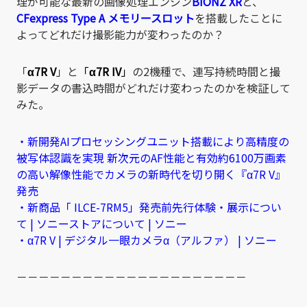
理が可能な最新の画像処理エンジン
BIONZ XR
と、
CFexpress Type A
メモリースロット
を搭載したことに
よってどれだけ撮影能力が変わったのか？
「
α7R V
」と
「
α7R IV
」
の2機種で、連写持続時間と撮
影データの書込時間がどれだけ変わったのかを検証して
みた。
・新開発AIプロセッシングユニット搭載により高精度の
被写体認識を実現 新次元のAF性能と有効約6100万画素
の高い解像性能でカメラの新時代を切り開く『α7R V』
発売
・新商品「 ILCE-7RM5」発売前先行体験・展示につい
て | ソニーストアについて | ソニー
・α7R V | デジタル一眼カメラα（アルファ） | ソニー
－－－－－－－－－－－－－－－－－－－－－