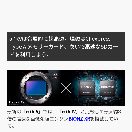
α7RVは合理的に超高速。理想はCFexpress
Type A メモリーカード、次いで高速なSDカー
ドを利用しよう。
最新の「
α7R V
」では、「
α7R IV
」と比較して最大約8
倍の高速な画像処理エンジン
BIONZ XR
を搭載してい
る。