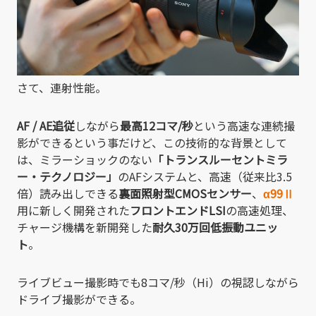
さて、連射性能。
AF / AE追従
しながら
最高12コマ/秒
という高速な連続撮
影ができるという事だけど、この技術的な背景として
は、ミラーショックのない
「トランスルーセントミラ
ー・テクノロジー」
のAFシステムと、高速（従来比3.5
倍）読み出しできる
裏面照射型CMOSセンサー
、
α99Ⅱ
用に新しく開発された
フロントエンドLSI
の高速処理、
チャージ機構を新開発した
耐久30万回低振動ユニッ
ト
。
ライブビュー撮影時でも8コマ/秒（Hi）の視認しながら
ドライブ撮影ができる。