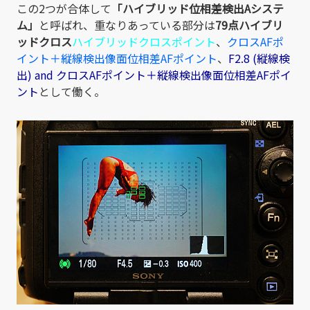
この2つが合体して
「ハイブリッド位相差検出Aシステ
ム」
と呼ばれ、重なりあっている部分は
79
点ハイブリ
ッドクロス
ハイブリッドクロスポイント
、
クロスAFポ
イント＋縦線検出像面位相差AFポイント
、
F2.8 (縦線検
出) and クロスAFポイント＋縦線検出像面位相差AFポイ
ント
として働く。