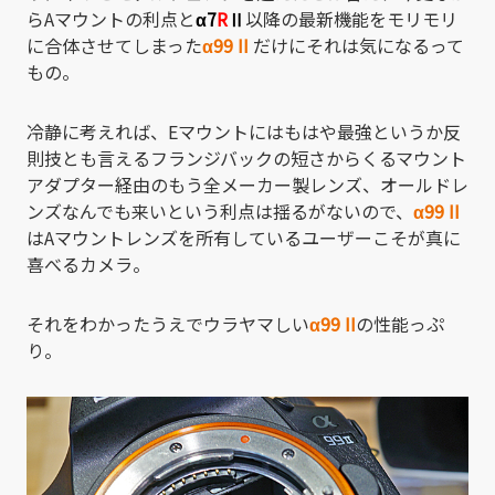
らAマウントの利点と
α7
R
Ⅱ
以降の最新機能をモリモリ
に合体させてしまった
α99 II
だけにそれは気になるって
もの。
冷静に考えれば、Eマウントにはもはや最強というか反
則技とも言えるフランジバックの短さからくるマウント
アダプター経由のもう全メーカー製レンズ、オールドレ
ンズなんでも来いという利点は揺るがないので、
α99 II
はAマウントレンズを所有しているユーザーこそが真に
喜べるカメラ。
それをわかったうえでウラヤマしい
α99 II
の性能っぷ
り。