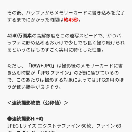
その後、バッファからメモリーカードに書き込みを完了
するまでにかかった時間は
約45秒
。
4240万画素
の高解像度をこの連写スピードで、かつバ
ッファに貯め込めるおかげで少しでも長く撮り続けられ
るというのはものすごく実用に特化した性能。
ただし、
「RAW+JPG」
は撮影後のメモリーカードに書
き込む時間が
「JPG ファイン」
の2倍に延びているの
で、このあたりは撮影する対象によってはJPG運用のほ
うが使い勝手が良さそう。
＜連続撮影枚数（公称値）＞
●連続撮影Hi+時
JPEG Lサイズ エクストラファイン 60枚、ファイン 63