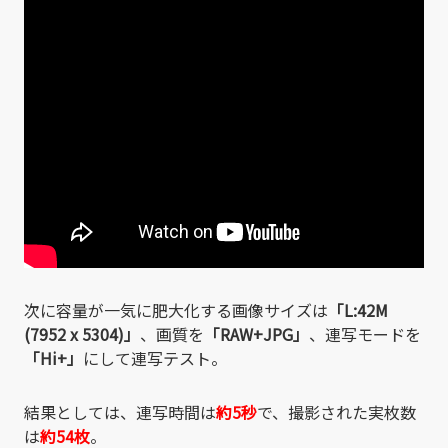
次に容量が一気に肥大化する画像サイズは
「L:42M
(7952 x 5304)」
、画質を
「RAW+JPG」
、連写モードを
「Hi+」
にして連写テスト。
結果としては、連写時間は
約5秒
で、撮影された実枚数
は
約54枚
。