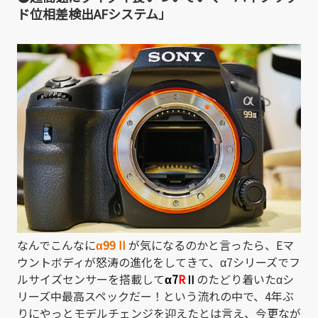
ド位相差検出AFシステム」
なんでこんなに
α99 II
が気になるのかと言ったら、Eマ
ウントボディが怒涛の進化をしてきて、α7シリーズでフ
ルサイズセンサーを搭載して
α7
R
Ⅱ
のたどり着いたαシ
リーズ中最高スペックだー！という流れの中で、4年ぶ
りにやっとモデルチェンジを迎えたとは言え、今更なが