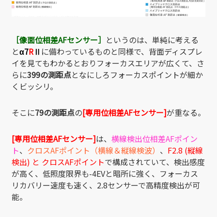
［像面位相差AFセンサー］
というのは、単純に考える
と
α7
R
Ⅱ
に備わっているものと同様で、背面ディスプレ
イを見てもわかるとおりフォーカスエリアが広くて、さ
らに
399の測距点
となにしろフォーカスポイントが細か
くビッシリ。
そこに
79の測距点
の
[専用位相差AFセンサー]
が重なる。
[専用位相差AFセンサー]
は、
横線検出位相差AFポイン
ト
、
クロスAFポイント（横線＆縦線検波）
、
F2.8 (縦線
検出) と クロスAFポイント
で構成されていて、検出感度
が高く、低照度限界も-4EVと暗所に強く、フォーカス
リカバリー速度も速く、2.8センサーで高精度検出が可
能。