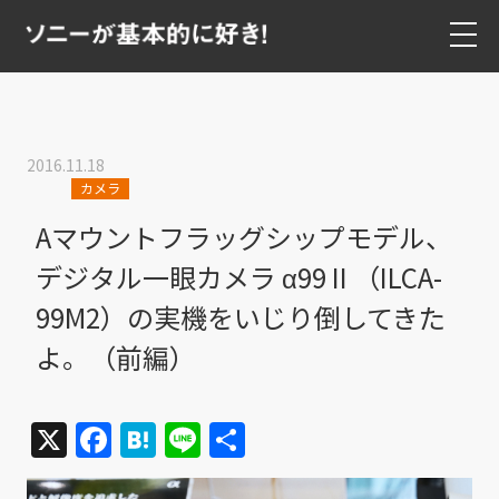
2016.11.18
カメラ
Aマウントフラッグシップモデル、
デジタル一眼カメラ α99 II （ILCA-
99M2）の実機をいじり倒してきた
よ。（前編）
X
Facebook
Hatena
Line
共
有