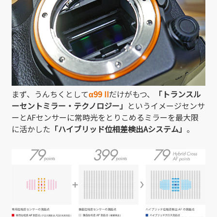
まず、うんちくとして
α99 II
だけがもつ、
「トランスル
ーセントミラー・テクノロジー」
というイメージセンサ
ーとAFセンサーに常時光をとりこめるミラーを最大限
に活かした
「ハイブリッド位相差検出Aシステム」
。