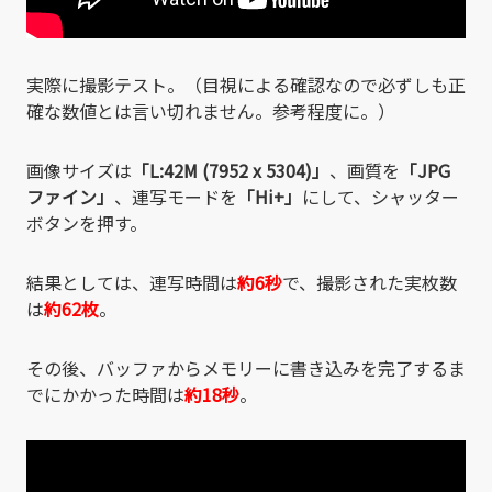
実際に撮影テスト。（目視による確認なので必ずしも正
確な数値とは言い切れません。参考程度に。）
画像サイズは
「L:42M (7952 x 5304)」
、画質を
「JPG
ファイン」
、連写モードを
「Hi+」
にして、シャッター
ボタンを押す。
結果としては、連写時間は
約6秒
で、撮影された実枚数
は
約62枚
。
その後、バッファからメモリーに書き込みを完了するま
でにかかった時間は
約18秒
。