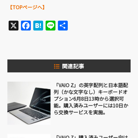
【TOPページへ】
X
Facebook
Hatena
Line
共
有
関連記事
「VAIO Z」の英字配列と日本語配
列（かな文字なし）キーボードオ
プション6月8日13時から選択可
能。購入済みユーザーには10日か
ら交換サービスを実施。
「VAIO Z」購入済みユーザー向け