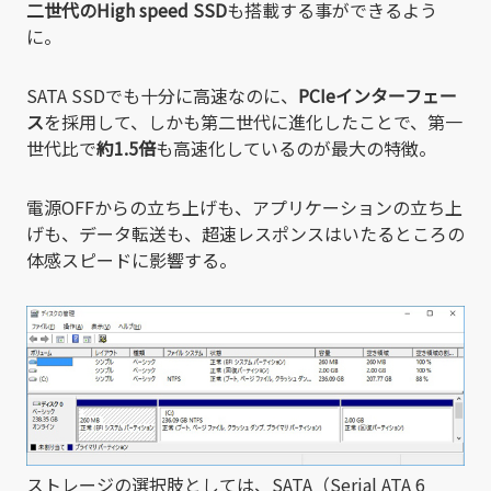
二世代のHigh speed SSD
も搭載する事ができるよう
に。
SATA SSDでも十分に高速なのに、
PCIeインターフェー
ス
を採用して、しかも第二世代に進化したことで、第一
世代比で
約1.5倍
も高速化しているのが最大の特徴。
電源OFFからの立ち上げも、アプリケーションの立ち上
げも、データ転送も、超速レスポンスはいたるところの
体感スピードに影響する。
ストレージの選択肢としては、
SATA（Serial ATA 6