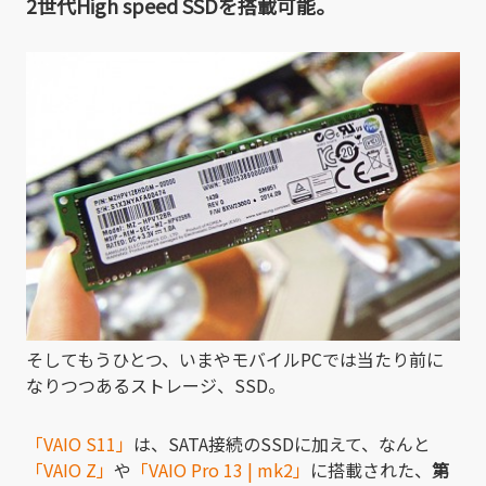
2世代
High speed SSDを搭載可能。
そしてもうひとつ、いまやモバイルPCでは当たり前に
なりつつあるストレージ、SSD。
「VAIO S11」
は、SATA接続のSSDに加えて、なんと
「VAIO Z」
や
「VAIO Pro 13 | mk2」
に搭載された、
第