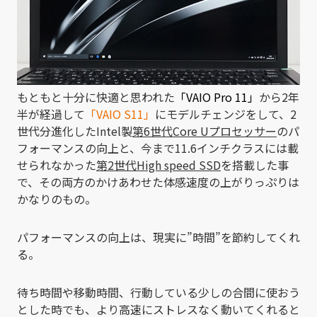
もともと十分に快適と思われた
「VAIO Pro 11」
から2年
半が経過して
「VAIO S11」
にモデルチェンジをして、2
世代分進化したIntel製
第6世代Core Uプロセッサー
のパ
フォーマンスの向上と、今まで11.6インチクラスには載
せられなかった
第2世代High speed SSD
を搭載した事
で、その両方のかけあわせた体感速度の上がりっぷりは
かなりのもの。
パフォーマンスの向上は、現実に”時間”を節約してくれ
る。
待ち時間や移動時間、行動している少しの合間に使おう
とした時でも、より高速にストレスなく動いてくれると