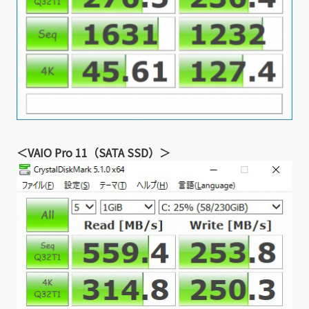
＜VAIO Pro 11（SATA SSD）＞