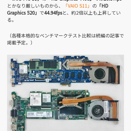
とかなり厳しいものから、
「VAIO S11」
の
「HD
Graphics 520」
で
44.94fps
と、約2倍以上も上昇してい
る。
（各種本格的なベンチマークテスト比較は続編の記事で
掲載予定。）