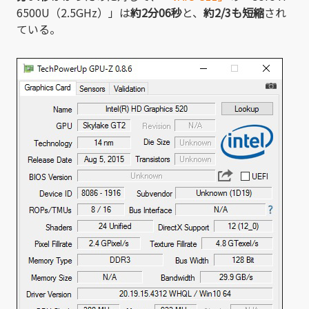
6500U（2.5GHz）」は
約2分06秒
と、
約2/3も短縮
され
ている。