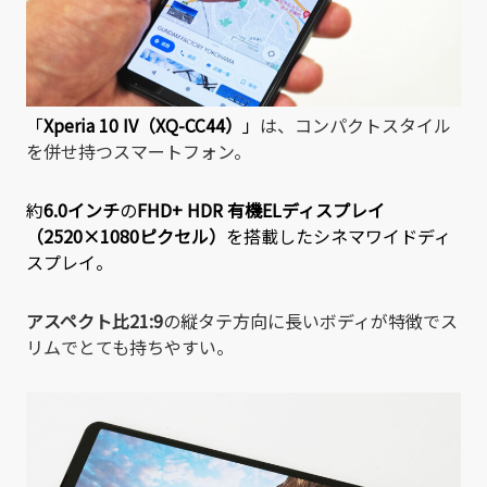
「
Xperia 10 IV（XQ-CC44）
」
は、コンパクトスタイル
を併せ持つスマートフォン。
約
6.0インチ
の
FHD+ HDR 有機ELディスプレイ
（2520×1080ピクセル）
を搭載したシネマワイドディ
スプレイ。
アスペクト比21:9
の縦タテ方向に長いボディが特徴でス
リムでとても持ちやすい。