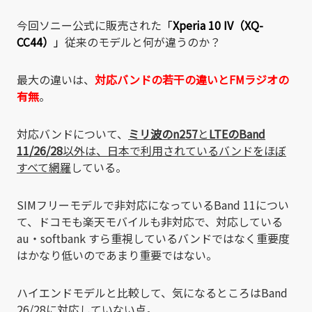
今回ソニー公式に販売された
「
Xperia 10 IV（XQ-
CC44）
」
従来のモデルと何が違うのか？
最大の違いは、
対応バンドの若干の違いとFMラジオの
有無
。
対応バンドについて、
ミリ波のn257
と
LTEのBand
11/26/28
以外は、日本で利用されているバンドをほぼ
すべて網羅
している。
SIMフリーモデルで非対応になっているBand 11につい
て、ドコモも楽天モバイルも非対応で、対応している
au・softbank すら重視しているバンドではなく重要度
はかなり低いのであまり重要ではない。
ハイエンドモデルと比較して、気になるところはBand
26/28に対応していない点。