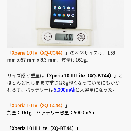
「
Xperia 10 IV（XQ-CC44）
」の本体サイズは、
153
mm x 67 mm x 8.3 mm
。質量は
161g
。
サイズ感と重量は
「
Xperia 10 III Lite（XQ-BT44）
」
と
ほとんど同じままで重さは8g軽くなっているにもかか
わらず、バッテリーは
5,000mAh
と大容量になった。
「
Xperia 10 IV（XQ-CC44）
」
質量：161g バッテリー容量：5000mAh
「
Xperia 10 III Lite（XQ-BT44）
」