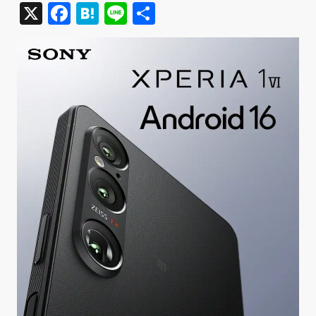
X
Facebook
Hatena
Line
共
有