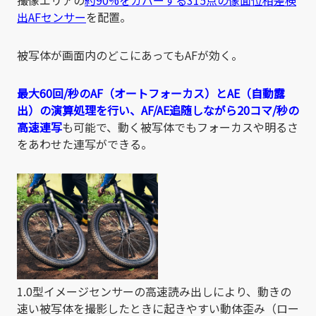
撮像エリアの
約90%をカバーする315点の像面位相差検
出AFセンサー
を配置。
被写体が画面内のどこにあってもAFが効く。
最大60回/秒のAF（オートフォーカス）とAE（自動露
出）の演算処理を行い、AF/AE追随しながら20コマ/秒の
高速連写
も可能で、動く被写体でもフォーカスや明るさ
をあわせた連写ができる。
1.0型イメージセンサーの高速読み出しにより、動きの
速い被写体を撮影したときに起きやすい動体歪み（ロー