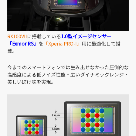
RX100VII
に搭載している
1.0型イメージセンサー
「Exmor RS」
を
「Xperia PRO-I」
用に最適化して搭
載。
今までのスマートフォンでは生み出せなかった圧倒的な
高感度による低ノイズ性能・広いダイナミックレンジ・
美しいぼけ味を実現。