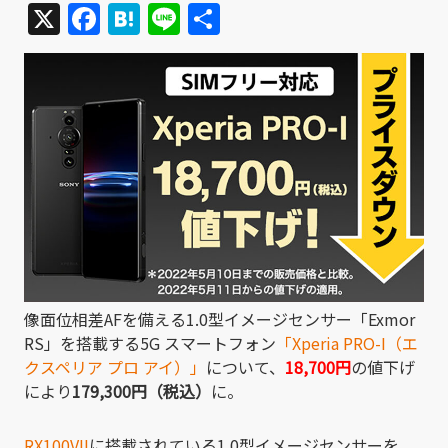
X
Facebook
Hatena
Line
共
有
像面位相差AFを備える1.0型イメージセンサー「Exmor
RS」を搭載する5G スマートフォン
「Xperia PRO-I（エ
クスペリア プロ アイ）」
について、
18,700円
の値下げ
により
179,300円（税込）
に。
RX100VII
に搭載されている1.0型イメージセンサーを、