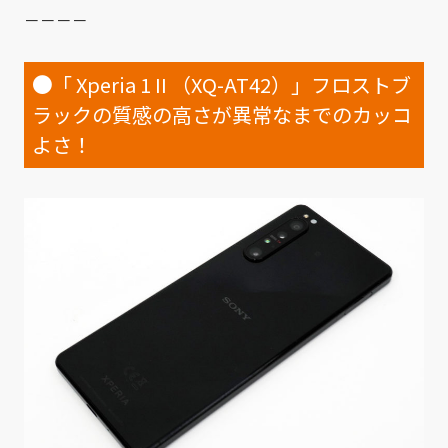
－－－－
●
「 Xperia 1 II （XQ-AT42）」フロストブ
ラックの質感の高さが異常なまでのカッコ
よさ！