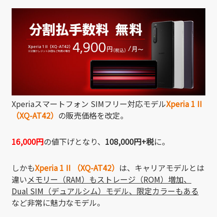
有
Xperiaスマートフォン SIMフリー対応モデル
Xperia 1 II
（XQ-AT42）
の販売価格を改定。
16,000円
の値下げとなり、
108,000円+税
に。
しかも
Xperia 1 II （XQ-AT42）
は、キャリアモデルとは
違い
メモリー（RAM）もストレージ（ROM）増加、
Dual SIM（デュアルシム）モデル、限定カラーもある
など非常に魅力なモデル。