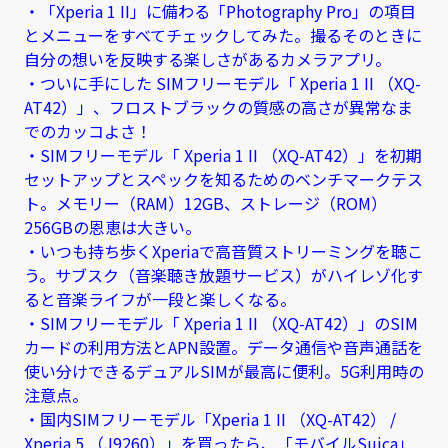
・「Xperia 1 II」に備わる「Photography Pro」の項目
とメニューをすべてチェックしてみた。撮るそのときに
自分の想いを反映する楽しさがあるカメラアプリ。
・ついに手にした SIMフリーモデル「 Xperia 1 II （XQ-
AT42）」、フロストブラックの質感の高さが異常なま
でのカッコよさ！
・SIMフリーモデル「 Xperia 1 II （XQ-AT42）」を初期
セットアップとスペックを知るためのベンチマークテス
ト。メモリー（RAM）12GB、ストレージ（ROM）
256GBの恩恵は大きい
。
・いつも持ち歩くXperiaで高音質ストリーミングを聴こ
う。サブスク（音楽聴き放題サービス）がハイレゾ化す
ると音楽ライフが一段と楽しくなる。
・SIMフリーモデル「 Xperia 1 II （XQ-AT42）」のSIM
カードの利用方法とAPN設置。データ通信や音声通話を
使い分けできるデュアルSIMが最高に便利。5G利用時の
注意点。
・国内SIMフリーモデル「Xperia 1 II （XQ-AT42） /
Xperia 5 （J9260）」を買ったら、「モバイルSuica」