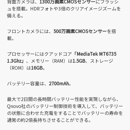
背面カメラは、
1300万画素CMOSセンサー
にフラッシ
ュを搭載。HDRフォトや3倍のクリアイメージズームを
備える。
フロントカメラには、
500万画素CMOSセンサー
を搭
載。
プロセッサーにはクアッドコア
「MediaTek MT6735
1.3Ghz」
、メモリー（RAM）は
1.5GB
、ストレージ
（ROM）は
16GB
。
バッテリー容量は、
2700mAh
。
最大で2日間の長時間バッテリー性能を実現しながら、
Qnovo社のバッテリー制御技術を導入して、バッテリー
の状態に合わせた充電をすることでバッテリーの寿命を
通常の約2倍長持ちさせることができる。