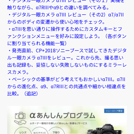
・デジタル一眼カメラ α7III レビュー（その１）実機を
触りながら、α7RIIIやα9との違いを調べてみる。
・デジタル一眼カメラ α7III レビュー（その2）α7/α7II
からのボディの変遷から使い心地をチェック。
・α7IIIを思い通りに操作するためにカスタムキーとフ
ァンクションメニューを好みに設定しよう。（各ボタン
に割り当てられる機能一覧）
・発売直前、CP+2018ソニーブースで試してきたデジタ
ル一眼カメラ α7IIIをレビュー。これから先、撮る思い
出も記録も、妥協しない失敗しないものにするミラーレ
スカメラ。
・ベーシックの基準がどう考えてもおかしいα7III。α7II
からの進化点、α9、α7RIIIとの共通点や細かい相違点を
比較。（追記）