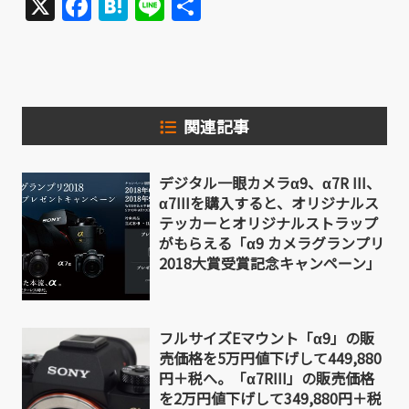
X
Facebook
Hatena
Line
共
有
関連記事
デジタル一眼カメラα9、α7R III、
α7IIIを購入すると、オリジナルス
テッカーとオリジナルストラップ
がもらえる「α9 カメラグランプリ
2018大賞受賞記念キャンペーン」
フルサイズEマウント「α9」の販
売価格を5万円値下げして449,880
円＋税へ。「α7RIII」の販売価格
を2万円値下げして349,880円＋税