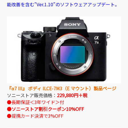
能改善を含む”Ver.1.10”のソフトウェアアップデート。
『α7 III』 ボディ ILCE-7M3（E マウント）製品ページ
ソニーストア販売価格：
229,880円＋税
●長期保証＜3年ワイド＞付
●ソニーストア割引クーポン10%OFF
●提携カード決済で3%OFF