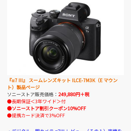
『α7 III』 スームレンズキット ILCE-7M3K（E マウン
ト）製品ページ
ソニーストア販売価格：
249,880円＋税
●長期保証＜3年ワイド＞付
●ソニーストア割引クーポン10%OFF
●提携カード決済で3%OFF