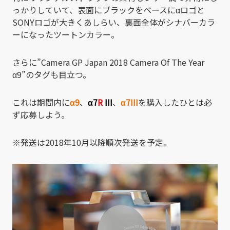
っかりしていて、表面にブラックをベースにαロゴと
SONYロゴが大きくあしらい、裏面全体がシナバーカラ
ーになったツートンカラー。
さらに”Camera GP Japan 2018 Camera Of The Year
α9”のタグも目立つ。
これは期間内に
α9
、
α7
R
III
、
α7III
を購入したひとは必
ず応募しよう。
※発送は2018年10月以降順次発送を予定。