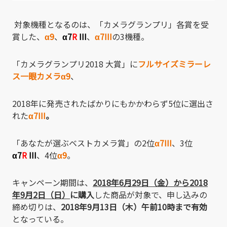
対象機種となるのは、「カメラグランプリ」各賞を受
賞した、
α9
、
α7
R
III
、
α7III
の3機種。
「カメラグランプリ2018 大賞」に
フルサイズミラーレ
ス一眼カメラα9
、
2018年に発売されたばかりにもかかわらず5位に選出さ
れた
α7III
。
「あなたが選ぶベストカメラ賞」の2位
α7III
、3位
α7
R
III
、4位
α9
。
キャンペーン期間は、
2018年6月29日（金）から2018
年9月2日（
日）
に購入
した商品が対象で、申し込みの
締め切りは、
2018年9月13日（木）午前10時まで有効
となっている。