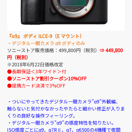
『α9』 ボディ ILCE-9（E マウント）
・デジタル一眼カメラ α9 ボディのみ
ソニーストア販売価格：499,800円（税別）
⇒ 449,800
円（税別）
※2018年6月22日価格改定
●長期保証＜3年ワイド＞付
●ソニーストア割引クーポン10%OFF
●提携カード決済で3%OFF
・ついにやってきたデジタル一眼カメラ”α9”外観編、
触らないと気付かなかったやたらと細かい修正が入りま
くりの良好な操作フィーリング。
・デジタル一眼カメラ”α9”の感度特性を知りたい。
ISO感度ごとにα9、α7RⅡ、α7、α6500の4機種で夜間