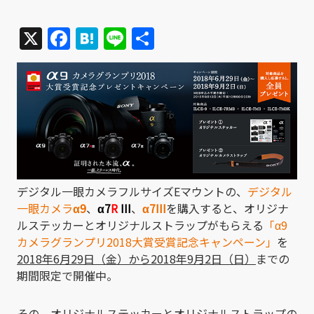
X
Facebook
Hatena
Line
共
有
デジタル一眼カメラフルサイズEマウントの、
デジタル
一眼カメラ
α9
、
α7
R
III
、
α7III
を購入すると、オリジナ
ルステッカーとオリジナルストラップがもらえる
「α9
カメラグランプリ2018大賞受賞記念キャンペーン」
を
2018年6月29日（金）から2018年9月2日（日）
までの
期間限定で開催中。
その、オリジナルステッカーとオリジナルストラップの