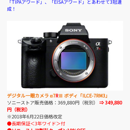
「TIPAアワード」、「EISAアワード」とあわせて3冠達
成！
デジタル一眼カメラ α7
R
Ⅲ ボディ「ILCE-7RM3」
ソニーストア販売価格：369,880円（税別）
⇒ 349,880
円（税別）
※2018年6月22日価格改定
●長期保証＜3年ワイド＞付