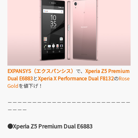
EXPANSYS（エクスパンシス）
で、
Xperia Z5 Premium
Dual E6883
と
Xperia X Performance Dual F8132
の
Rose
Gold
を値下げ！
－－－－－－－－－－－－－－－－－－－－－－－－－
－－－－
●Xperia Z5 Premium Dual E6883