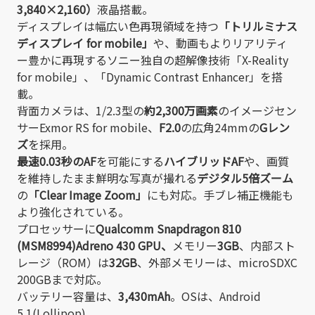
3,840×2,160）
液晶搭載。
ディスプレイは幅広い色再現領域を持つ
「トリルミナス
ディスプレイ for mobile」
や、動画もよりリアリティ
ー豊かに再現するソニー独自の超解像技術「X-Reality
for mobile」、「Dynamic Contrast Enhancer」を搭
載。
背面カメラは、1/2.3型の
約2,300万画素
のイメージセン
サーExmor RS for mobile、
F2.0
の広角24mmの
Gレン
ズ
を採用。
最速0.03秒のAF
を可能にする
ハイブリッドAF
や、画質
を維持したまま鮮明な写真が撮れる
デジタル5倍ズーム
の
「Clear Image Zoom」
にも対応。手ブレ補正機能も
より強化されている。
プロセッサーに
Qualcomm Snapdragon 810
(MSM8994)Adreno 430 GPU、
メモリー
3GB
、内部スト
レージ（ROM）は
32GB
、外部メモリーは、microSDXC
200GBまで対応。
バッテリー容量は、
3,430mAh
。OSは、Android
5.1(Lollipop)。