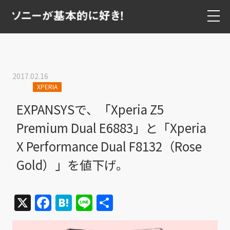
2017.02.16
XPERIA
EXPANSYSで、「Xperia Z5
Premium Dual E6883」と「Xperia
X Performance Dual F8132（Rose
Gold）」を値下げ。
X
Facebook
Hatena
Line
共
有