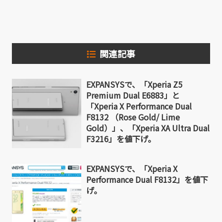
有
関連記事
EXPANSYSで、「Xperia Z5
Premium Dual E6883」と
「Xperia X Performance Dual
F8132 （Rose Gold/ Lime
Gold）」、「Xperia XA Ultra Dual
F3216」を値下げ。
EXPANSYSで、「Xperia X
Performance Dual F8132」を値下
げ。