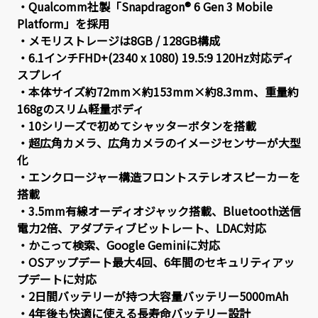
・Qualcomm社製「Snapdragon® 6 Gen 3 Mobile
Platform」を採用
・メモリストレージは8GB / 128GB構成
・6.1インチFHD+(2340 x 1080) 19.5:9 120Hz対応ディ
スプレイ
・本体サイズ約72mm×約153mm×約8.3mm、重量約
168gのスリム軽量ボディ
・10シリーズで初めてシャッターボタンを搭載
・超広角カメラ、広角カメラのイメージセンサーが大型
化
・エンクロージャー構造フロントステレオスピーカーを
搭載
・3.5mm有線オーディオジャック搭載、Bluetooth送信
電力2倍、アダプティブビットレート、LDAC対応
・かこって検索、Google Geminiに対応
・OSアップデート最大4回、6年間のセキュリティアッ
プデートに対応
・2日間バッテリーが持つ大容量バッテリー5000mAh
・4年後も快適に使える長寿命バッテリー設計