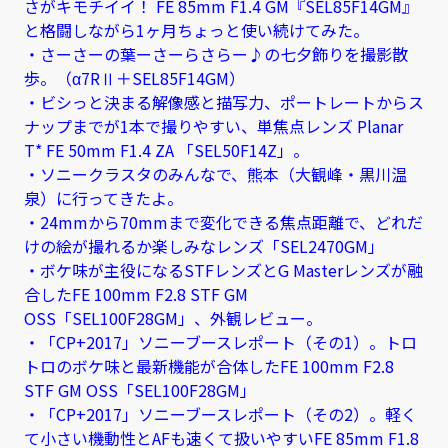
さがキモチイイ！ FE 85mm F1.4 GM『SEL85F14GM』
と格闘しながら1ヶ月ちょっと使い続けてみた。
・さーさーの葉ーさーらさらー♪の七夕飾りを撮影散
歩。（α7RⅡ＋SEL85F14GM）
・ビシっと決まる解像感と描写力、ポートレートからス
ナップまでが1本で撮りやすい、単焦点レンズ Planar
T* FE 50mm F1.4 ZA 「SEL50F14Z」。
・ソニークラスタのみんなで、熊本（大観峰・黒川温
泉）に行ってきたよ。
・24mmから70mmまで変化できる焦点距離で、どれだ
けの絵が撮れるか楽しみなレンズ「SEL2470GM」
・ボケ味が主役になるSTFレンズとG Masterレンズが融
合したFE 100mm F2.8 STF GM
OSS「SEL100F28GM」、外観レビュー。
・「CP+2017」ソニーブースレポート（その1）。トロ
トロのボケ味と最新機能が合体したFE 100mm F2.8
STF GM OSS「SEL100F28GM」
・「CP+2017」ソニーブースレポート（その2）。軽く
て小さい機動性とAFも速くて扱いやすいFE 85mm F1.8