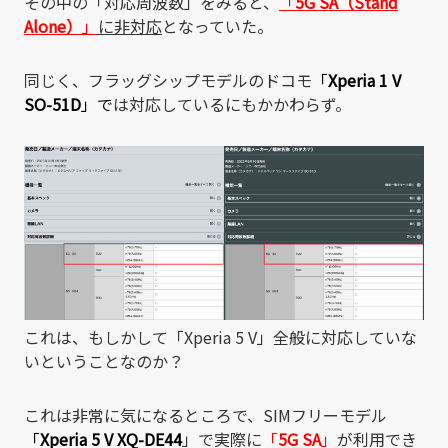
その中の「対応周波数」をみると、
「
5G SA（Stand
Alone）
」
に非対応
となっていた。
同じく、フラッグシップモデルのドコモ
「
Xperia 1 V
SO-51D
」で
は対応しているにもかかわらず。
これは、もしかして「Xperia 5 V」全般に対応していな
いということなのか？
これは非常に気になるところで、SIMフリーモデル
「
Xperia 5 V XQ-DE44
」で実際に
「
5G SA
」
が利用でき