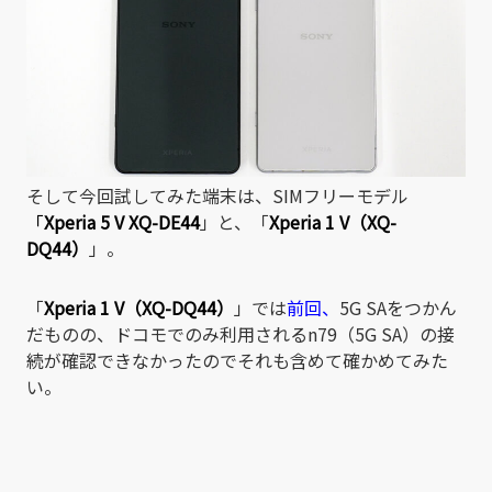
そして今回試してみた端末は、SIMフリーモデル
「
Xperia 5 V XQ-DE44
」と、「
Xperia 1 V（XQ-
DQ44）
」。
「
Xperia 1 V（XQ-DQ44）
」では
前回
、
5G SAをつかん
だものの、ドコモでのみ利用されるn79（5G SA）の接
続が確認できなかったのでそれも含めて確かめてみた
い。