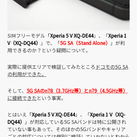
SIMフリーモデル
「
Xperia 5 V XQ-DE44
」、「
Xperia 1
V（XQ-DQ44）
」で、「
5G SA（Stand Alone）
」が利
用できるのか？という疑問について。
実際に提供エリアで検証してみたところ
ドコモの5G SA
の利用ができた。
そして、
5G SAの
n78（3.7GHz帯）とn79（4.5GHz帯）
に接続できた
という事実。
とはいえ
「
Xperia 5 V XQ-DE44
」、「
Xperia 1 V（XQ-
DQ44）
」が対応している5G SAバンドは特に公開され
ていない事もあって、そのほかの5Gバンドやキャリア
ごとの対応については個別に検証していかないとわから