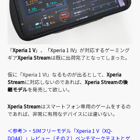
「
Xperia 1 V
」、
「
Xperia 1 IV
」
が対応するゲーミング
ギア
Xperia Stream
は既に出荷完了となってしまった。
仮に「Xperia 1 VI」なるものが出るとして、
Xperia
Stream
に対応しないのであれば
、
Xperia Stream
の後
継モデル
を発売して欲しい。
Xperia Stream
はスマートフォン専用のゲームをするの
であれば、非常に有用なデバイスには違いない。
＜参考＞・SIMフリーモデル「Xperia 1 V（XQ-
DQ44）」レビュー（その２）ベンチマークテストとゲ